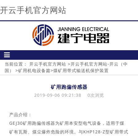
开云手机官方网站
当前位置：
开云手机官方网站
>
开云手机官方网站-开云（中
国）
>
矿用机电设备篇
>
煤矿用带式输送机保护装置
矿用跑偏传感器
2019-09-06 09:21:38
0
次浏览
产品介绍：
GEJ30矿用跑偏传感器为矿用本安型电气设备，适用于煤
矿有瓦斯、煤尘爆炸危险的环境。与KHP128-Z型矿用带式