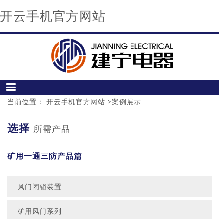
开云手机官方网站
当前位置：
开云手机官方网站
>
案例展示
选择
所需产品
矿用一通三防产品篇
风门闭锁装置
矿用风门系列